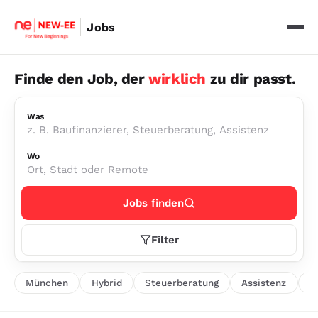
Jobs
Finde den Job, der
wirklich
zu dir passt.
Was
Wo
Jobs finden
Filter
München
Hybrid
Steuerberatung
Assistenz
I