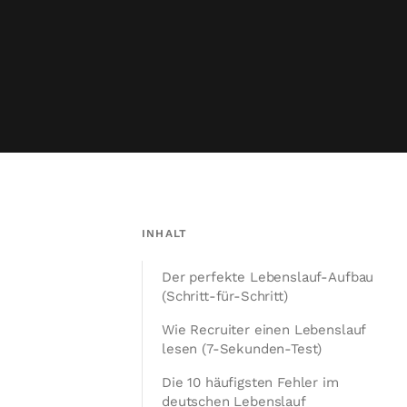
INHALT
Der perfekte Lebenslauf-Aufbau
(Schritt-für-Schritt)
Wie Recruiter einen Lebenslauf
lesen (7-Sekunden-Test)
Die 10 häufigsten Fehler im
deutschen Lebenslauf