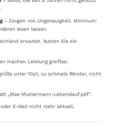
n
– Skills, die seit 5 Jahren nicht genutzt
.
g
– Zeugen von Ungenauigkeit. Minimum:
nderen lesen lassen.
schland erwartet. Nutzen Sie ein
en machen Leistung greifbar.
größe unter 10pt, zu schmale Ränder, nicht
tatt „Max-Mustermann-Lebenslauf.pdf".
der E-Mail nicht mehr aktuell.