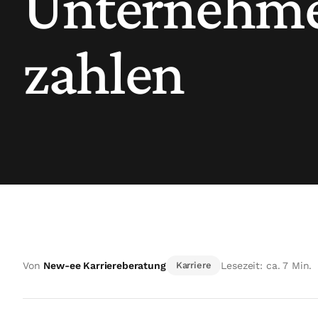
Unternehme
zahlen
Von
New-ee Karriereberatung
Karriere
Lesezeit: ca. 7 Min.