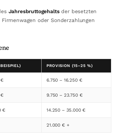
 des
Jahresbruttogehalts
der besetzten
hne Firmenwagen oder Sonderzahlungen
ene
BEISPIEL)
PROVISION (15–25 %)
 €
6.750 – 16.250 €
 €
9.750 – 23.750 €
0 €
14.250 – 35.000 €
21.000 € +